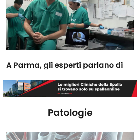
l’unica e inevitabile soluzione per poter tornare ad
una vita normale oppure a praticare sport, ma non
è così. Infatti, non tutti i tendini della…
A Parma, gli esperti parlano di
problemi di spalla
Sintomi, diagnosi, terapia delle malattie di spalla
che, se non trattate correttamente, possono
portare alla disabilità. Ne parlano il dottor Michele
Verdano e il professor Francesco Ceccarelli della
Patologie
Clinica Universitaria di Parma.