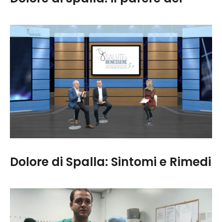
Dott. Baudi
In un’intervista a DossierSalute.com, il Dott. Baudi
ha discusso di un tema molto diffuso: il dolore di
spalla. Durante il suo intervento, ha spiegato le
principali cause, i sintomi e le possibili terapie per
affrontare questa problematica. L’intervista
completa è disponibile su YouTube.
Dolore di Spalla: Sintomi e Rimedi
L’intervento chirurgico alla spalla non è sempre
necessario e prima di operare un paziente si
devono fare tutte le valutazioni del caso. Spesso,
molte persone sono convinte che l’intervento sia