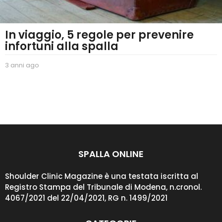
In viaggio, 5 regole per prevenire
infortuni alla spalla
3 anni ago
2
a
n
n
i
a
g
o
SPALLA ONLINE
Shoulder Clinic Magazine è una testata iscritta al
Registro Stampa del Tribunale di Modena, n.cronol.
4067/2021 del 22/04/2021, RG n. 1499/2021