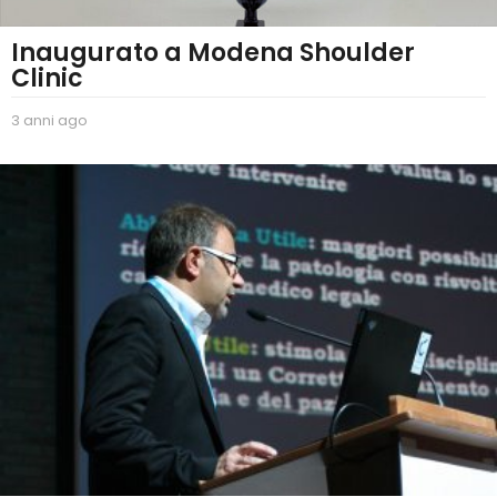
Inaugurato a Modena Shoulder
Clinic
3 anni ago
2
a
n
n
i
a
g
o