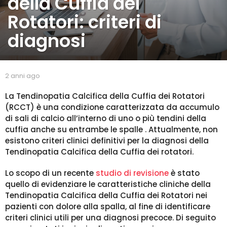
della Cuffia dei
n
i
Rotatori: criteri di
a
diagnosi
g
o
2
a
b
2 anni ago
2
n
y
a
n
s
n
La Tendinopatia Calcifica della Cuffia dei Rotatori
i
p
n
(RCCT) è una condizione caratterizzata da accumulo
a
a
i
di sali di calcio all’interno di uno o più tendini della
l
g
a
cuffia anche su entrambe le spalle . Attualmente, non
l
g
o
esistono criteri clinici definitivi per la diagnosi della
a
o
Tendinopatia Calcifica della Cuffia dei rotatori.
Lo scopo di un recente
studio di revisione
è stato
quello di evidenziare le caratteristiche cliniche della
Tendinopatia Calcifica della Cuffia dei Rotatori nei
pazienti con dolore alla spalla, al fine di identificare
criteri clinici utili per una diagnosi precoce. Di seguito