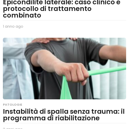
Epicondilite laterale: caso clinico e
protocollo di trattamento
combinato
1 anno ago
1
a
n
n
o
a
g
o
PATOLOGIE
Instabilità di spalla senza trauma: il
programma di riabilitazione