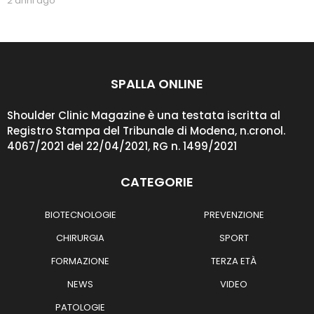
2 anni ago
2
a
n
n
i
a
g
SPALLA ONLINE
o
Shoulder Clinic Magazine è una testata iscritta al
Registro Stampa del Tribunale di Modena, n.cronol.
4067/2021 del 22/04/2021, RG n. 1499/2021
CATEGORIE
BIOTECNOLOGIE
PREVENZIONE
CHIRURGIA
SPORT
FORMAZIONE
TERZA ETÀ
NEWS
VIDEO
PATOLOGIE