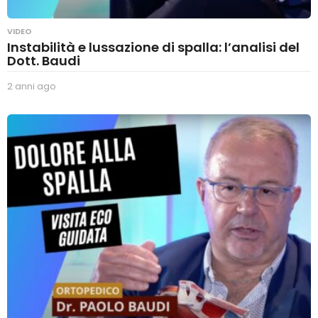
VIDEO
Instabilità e lussazione di spalla: l’analisi del
Dott. Baudi
2 anni ago
2
a
n
n
i
a
g
o