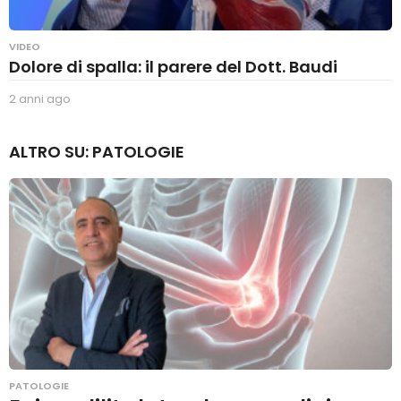
VIDEO
Dolore di spalla: il parere del Dott. Baudi
2 anni ago
2
a
n
ALTRO SU:
PATOLOGIE
n
i
a
g
o
PATOLOGIE