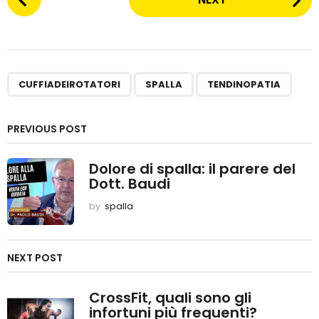
o
s
t
P
,
,
CUFFIADEIROTATORI
SPALLA
TENDINOPATIA
a
g
PREVIOUS POST
i
Dolore di spalla: il parere del
n
Dott. Baudi
a
by
spalla
t
i
NEXT POST
o
n
CrossFit, quali sono gli
infortuni più frequenti?