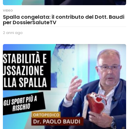
VIDEO
Spalla congelata: il contributo del Dott. Baudi
per DossierSaluteTV
2 anni ago
2
a
n
n
i
a
g
o