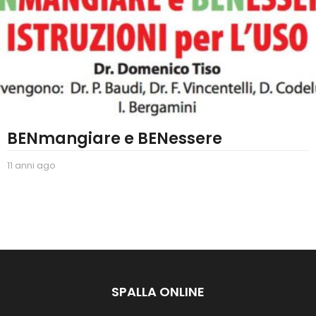
BENmangiare e BENessere
11 anni ago
2
a
n
n
i
a
g
o
SPALLA ONLINE