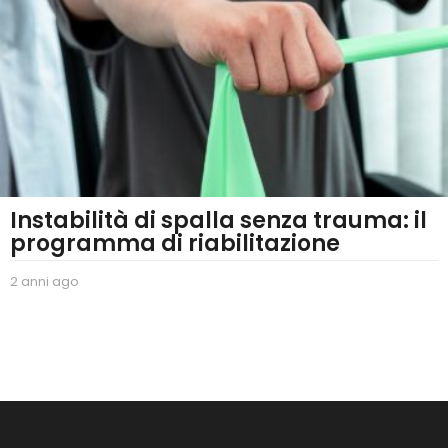
Instabilità di spalla senza trauma: il
programma di riabilitazione
2 anni ago
2
a
n
n
i
a
g
o