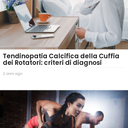
Tendinopatia Calcifica della Cuffia
dei Rotatori: criteri di diagnosi
2 anni ago
2
a
n
n
i
a
g
o