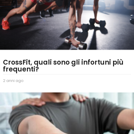
CrossFit, quali sono gli infortuni più
frequenti?
2 anni ago
2
a
n
n
i
a
g
o