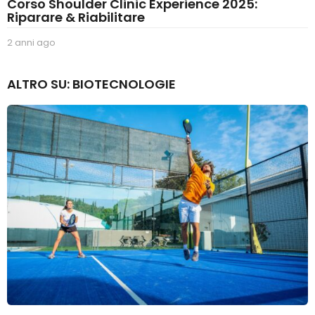
Corso Shoulder Clinic Experience 2025:
Riparare & Riabilitare
2 anni ago
2
a
n
ALTRO SU:
BIOTECNOLOGIE
n
i
a
g
o