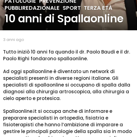
PATOLOGIE
PREVENZIONE
a
PUBBLIREDAZIONALE
SPORT
TERZA ETÀ
n
,
,
n
10 anni di Spallaonline
i
a
g
b
3 anni ago
2
o
y
a
2
s
n
Tutto iniziò 10 anni fa quando il dr. Paolo Baudi e il dr.
a
p
n
Paolo Righi fondarono spallaonline.
n
a
i
l
n
a
Ad oggi spallaonline è diventato un network di
l
g
i
specialisti presenti in diverse regioni italiane. Gli
a
o
a
specialisti di spallaonline si occupano di spalla dalla
g
diagnosi alla chirurgia artroscopica, alla chirurgia a
o
cielo aperto e protesica.
Spallaonline.it si occupa anche di informare e
preparare specialisti in ortopedia, fisiatria e
fisioterapisti che hanno l’ambizione di imparare a
gestire le principali patologie della spalla sia in modo