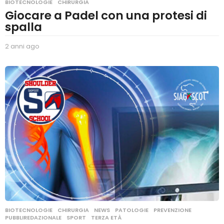
BIOTECNOLOGIE
,
CHIRURGIA
Giocare a Padel con una protesi di
spalla
2 anni ago
2
a
n
n
i
a
g
o
BIOTECNOLOGIE
,
CHIRURGIA
,
NEWS
,
PATOLOGIE
,
PREVENZIONE
,
PUBBLIREDAZIONALE
,
SPORT
,
TERZA ETÀ