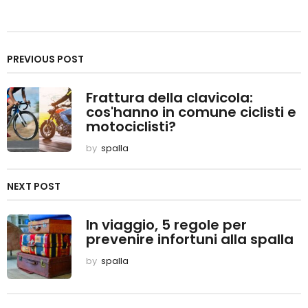
s
t
P
PREVIOUS POST
a
Frattura della clavicola:
g
cos'hanno in comune ciclisti e
i
motociclisti?
n
by
spalla
a
NEXT POST
t
i
In viaggio, 5 regole per
o
prevenire infortuni alla spalla
n
by
spalla