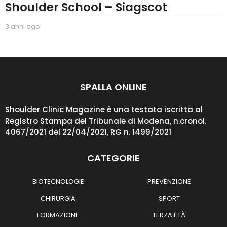
Shoulder School – Siagscot
3 anni ago
2
a
n
n
i
a
g
SPALLA ONLINE
o
Shoulder Clinic Magazine è una testata iscritta al
Registro Stampa del Tribunale di Modena, n.cronol.
4067/2021 del 22/04/2021, RG n. 1499/2021
CATEGORIE
BIOTECNOLOGIE
PREVENZIONE
CHIRURGIA
SPORT
FORMAZIONE
TERZA ETÀ