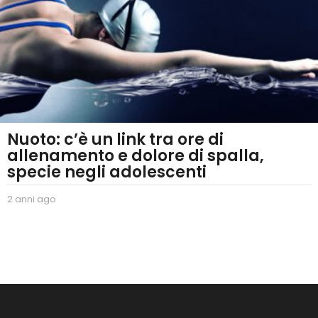
Nuoto: c’è un link tra ore di
allenamento e dolore di spalla,
specie negli adolescenti
2 anni ago
2
a
n
n
i
a
g
o