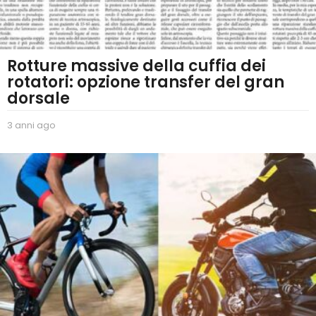
Rotture massive della cuffia dei
rotatori: opzione transfer del gran
dorsale
3 anni ago
2
a
n
n
i
a
g
o