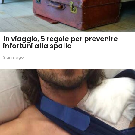
In viaggio, 5 regole per prevenire
infortuni alla spalla
3 anni ago
2
a
n
n
i
a
g
o