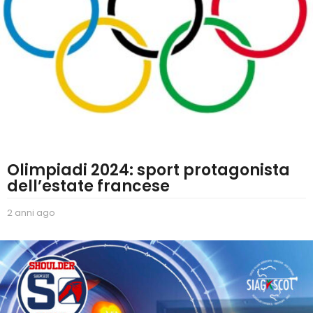
Olimpiadi 2024: sport protagonista
dell’estate francese
2 anni ago
2
a
n
n
i
a
g
o