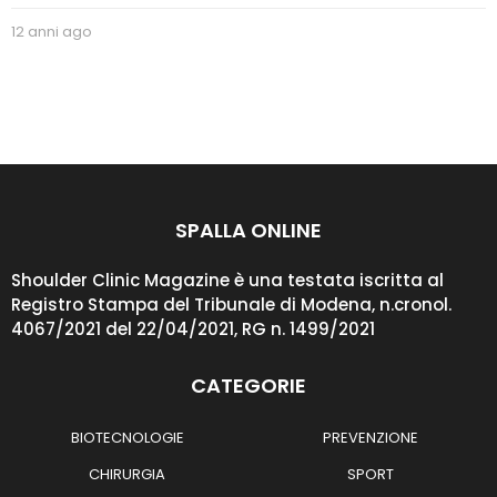
12 anni ago
2
a
n
n
i
a
g
o
SPALLA ONLINE
Shoulder Clinic Magazine è una testata iscritta al
Registro Stampa del Tribunale di Modena, n.cronol.
4067/2021 del 22/04/2021, RG n. 1499/2021
CATEGORIE
BIOTECNOLOGIE
PREVENZIONE
CHIRURGIA
SPORT