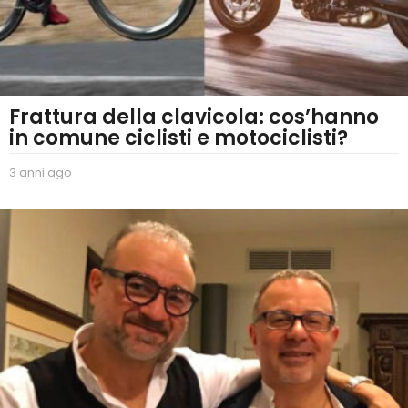
Frattura della clavicola: cos’hanno
in comune ciclisti e motociclisti?
3 anni ago
2
a
n
n
i
a
g
o