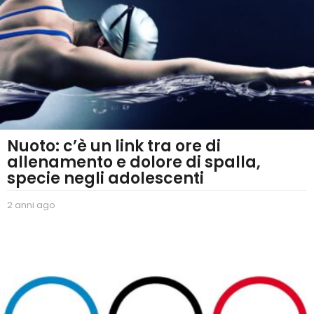
Nuoto: c’è un link tra ore di
allenamento e dolore di spalla,
specie negli adolescenti
2 anni ago
2
a
n
n
i
a
g
o