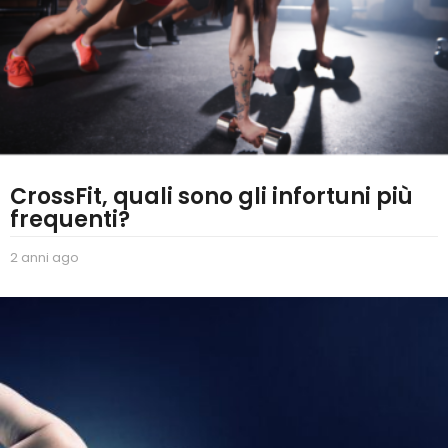
CrossFit, quali sono gli infortuni più
frequenti?
2 anni ago
2
a
n
n
i
a
g
o