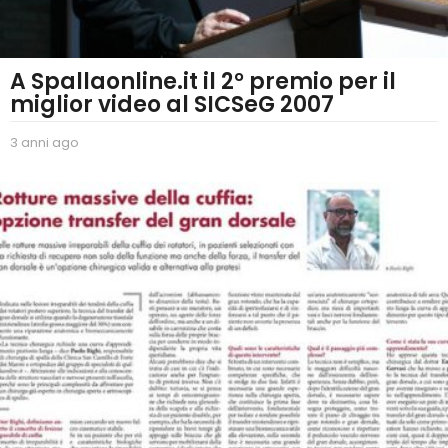
A Spallaonline.it il 2° premio per il
miglior video al SICSeG 2007
3 anni ago
2
a
n
n
i
a
g
o