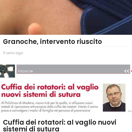
Granoche, intervento riuscito
11 anni ago
2
a
n
n
i
a
g
o
Cuffia dei rotatori: al vaglio nuovi
sistemi di sutura