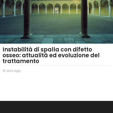
Instabilità di spalla con difetto
osseo: attualità ed evoluzione del
trattamento
16 anni ago
2
a
n
n
i
a
g
o