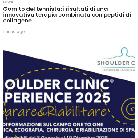
NEWS
Gomito del tennista: i risultati di una
innovativa terapia combinata con peptidi di
collagene
1 anno ago
1
a
n
n
o
a
g
o