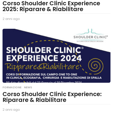
Corso Shoulder Clinic Experience
2025: Riparare & Riabilitare
2 anni ago
2
a
n
n
i
a
g
o
FORMAZIONE
,
NEWS
Corso Shoulder Clinic Experience:
Riparare & Riabilitare
2 anni ago
2