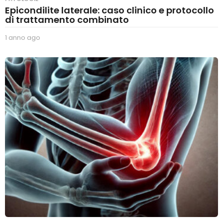
Epicondilite laterale: caso clinico e protocollo
di trattamento combinato
1 anno ago
1
a
n
n
o
a
g
o