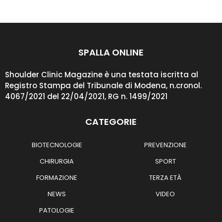
a
n
n
i
a
g
SPALLA ONLINE
o
Shoulder Clinic Magazine è una testata iscritta al
Registro Stampa del Tribunale di Modena, n.cronol.
4067/2021 del 22/04/2021, RG n. 1499/2021
CATEGORIE
BIOTECNOLOGIE
PREVENZIONE
CHIRURGIA
SPORT
FORMAZIONE
TERZA ETÀ
NEWS
VIDEO
PATOLOGIE