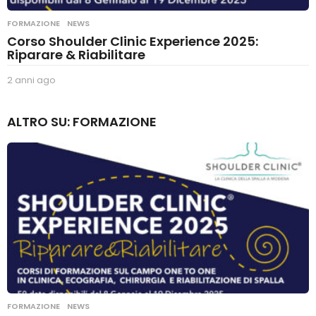
FORMAZIONE
,
NEWS
Corso Shoulder Clinic Experience 2025:
Riparare & Riabilitare
2 anni ago
2
a
n
ALTRO SU:
FORMAZIONE
n
i
a
g
o
FORMAZIONE
,
NEWS