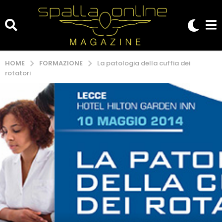
FORMAZIONE
HOME
La patologia della cuffia dei
rotatori