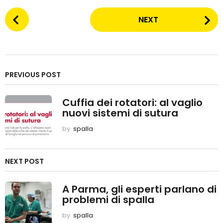
P
NEXT
o
s
t
P
PREVIOUS POST
a
Cuffia dei rotatori: al vaglio
g
nuovi sistemi di sutura
i
by
spalla
n
a
NEXT POST
t
i
A Parma, gli esperti parlano di
problemi di spalla
o
by
spalla
n