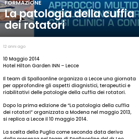
FORMAZIONE
1
La patologia della cuffia
2
a
dei rotatori
n
n
i
a
b
12 anni ago
2
g
y
a
s
o
n
10 Maggio 2014
p
n
2
Hotel Hilton Garden INN – Lecce
a
i
a
l
a
n
Il team di Spallaonline organizza a Lecce una giornata
l
g
n
per approfondire gli aspetti diagnistici, terapeutici e
a
o
i
riabilitativi delle patologie della cuffia dei rotatori.
a
Dopo la prima edizione de “La patologia della cuffia
g
dei rotatori” organizzata a Modena nel maggio 2013,
o
si replica a Lecce il 10 maggio 2014.
La scelta della Puglia come seconda data deriva
dalla presenza nel team di Spallaonline del dr Leo