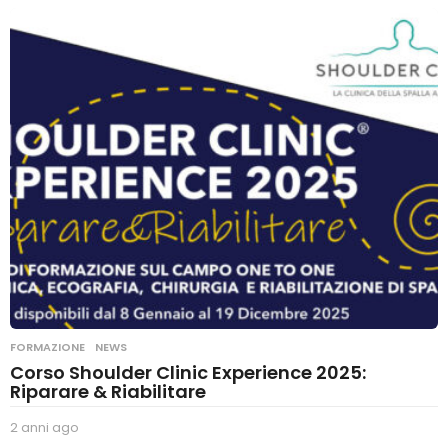
n
n
o
a
g
o
FORMAZIONE
,
NEWS
Corso Shoulder Clinic Experience 2025:
Riparare & Riabilitare
2 anni ago
2
a