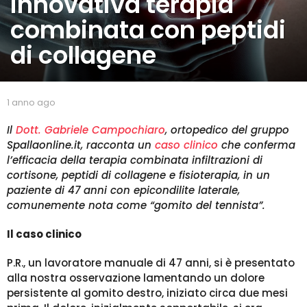
innovativa terapia
a
combinata con peptidi
g
o
di collagene
1
a
n
n
b
1 anno ago
1
o
y
a
a
s
n
Il
Dott. Gabriele Campochiaro
, ortopedico del gruppo
p
g
n
Spallaonline.it, racconta un
caso clinico
che conferma
a
o
o
l’efficacia della terapia combinata infiltrazioni di
l
a
cortisone, peptidi di collagene e fisioterapia, in un
l
g
paziente di 47 anni con epicondilite laterale,
a
o
comunemente nota come “gomito del tennista”.
Il caso clinico
P.R., un lavoratore manuale di 47 anni, si è presentato
alla nostra osservazione lamentando un dolore
persistente al gomito destro, iniziato circa due mesi