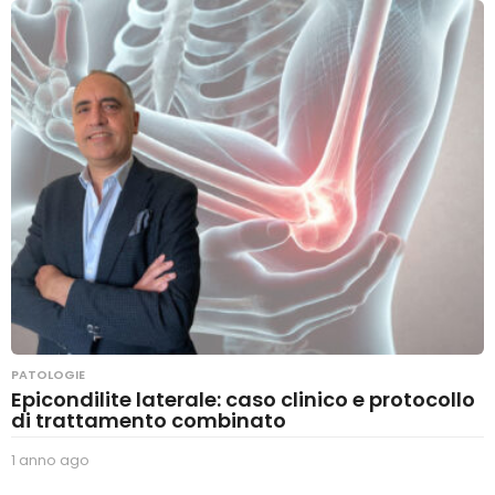
PATOLOGIE
Epicondilite laterale: caso clinico e protocollo
di trattamento combinato
1 anno ago
1
a