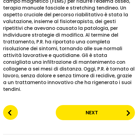
campo magnetico (FEMS) per ridurre l’edema osseo,
terapia manuale fasciale e stretching tendineo. Un
aspetto cruciale del percorso riabilitativo è stata la
valutazione, insieme al fisioterapista, dei gesti
ripetitivi che avevano causato la patologia, per
individuare strategie di modifica. Al termine del
trattamento, P.R. ha riportato una completa
risoluzione dei sintomi, tornando alle sue normali
attività lavorative e quotidiane. Gli è stata
consigliata una infiltrazione di mantenimento con
collagene a sei mesi di distanza. Oggi, P.R. è tornato al
lavoro, senza dolore e senza timore di recidive, grazie
a un trattamento innovativo che ha rigenerato i suoi
tendini.
P
NEXT
o
s