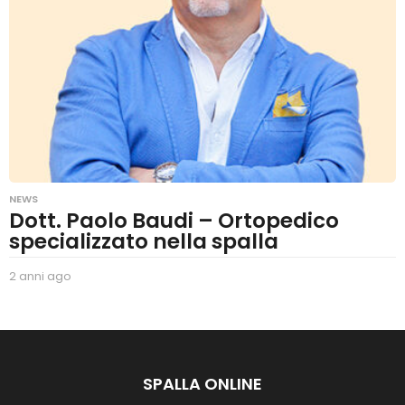
n
i
a
g
o
NEWS
Dott. Paolo Baudi – Ortopedico
specializzato nella spalla
2 anni ago
2
a
n
n
i
a
g
SPALLA ONLINE
o