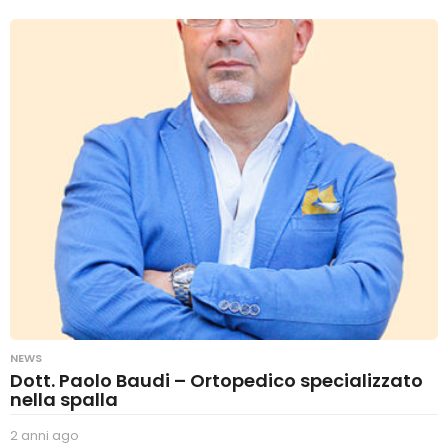
n
n
i
a
g
o
NEWS
Dott. Paolo Baudi – Ortopedico specializzato
nella spalla
2 anni ago
2