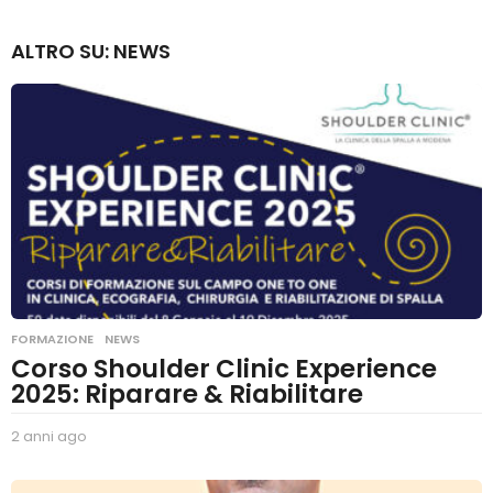
a
n
ALTRO SU:
NEWS
n
i
a
g
o
FORMAZIONE
,
NEWS
Corso Shoulder Clinic Experience
2025: Riparare & Riabilitare
2 anni ago
2
a
n