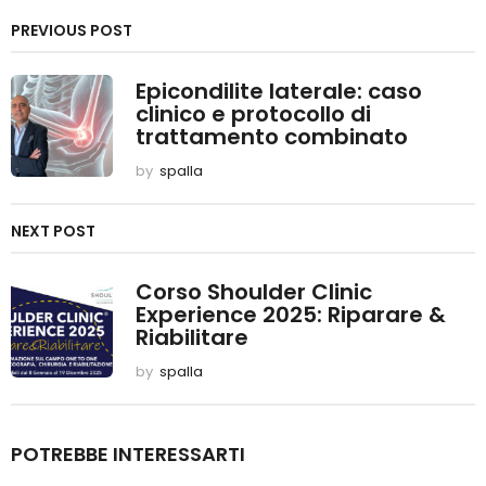
t
P
PREVIOUS POST
a
Epicondilite laterale: caso
g
clinico e protocollo di
i
trattamento combinato
n
by
spalla
a
NEXT POST
t
i
Corso Shoulder Clinic
o
Experience 2025: Riparare &
Riabilitare
n
by
spalla
POTREBBE INTERESSARTI