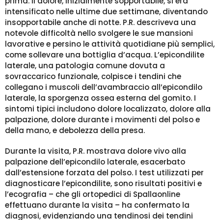
prima. Il dolore, inizialmente sopportabile, si era
intensificato nelle ultime due settimane, diventando
insopportabile anche di notte. P.R. descriveva una
notevole difficoltà nello svolgere le sue mansioni
lavorative e persino le attività quotidiane più semplici,
come sollevare una bottiglia d’acqua. L’epicondilite
laterale, una patologia comune dovuta a
sovraccarico funzionale, colpisce i tendini che
collegano i muscoli dell’avambraccio all’epicondilo
laterale, la sporgenza ossea esterna del gomito. I
sintomi tipici includono dolore localizzato, dolore alla
palpazione, dolore durante i movimenti del polso e
della mano, e debolezza della presa.
Durante la visita, P.R. mostrava dolore vivo alla
palpazione dell’epicondilo laterale, esacerbato
dall’estensione forzata del polso. I test utilizzati per
diagnosticare l’epicondilite, sono risultati positivi e
l’ecografia – che gli ortopedici di Spallaonline
effettuano durante la visita – ha confermato la
diagnosi, evidenziando una tendinosi dei tendini