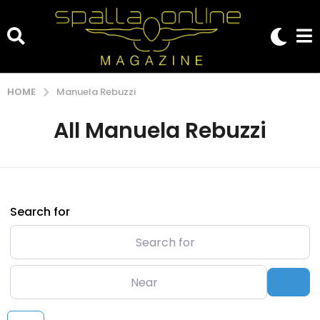
HOME
Manuela Rebuzzi
All Manuela Rebuzzi
Search for
Near
Sea