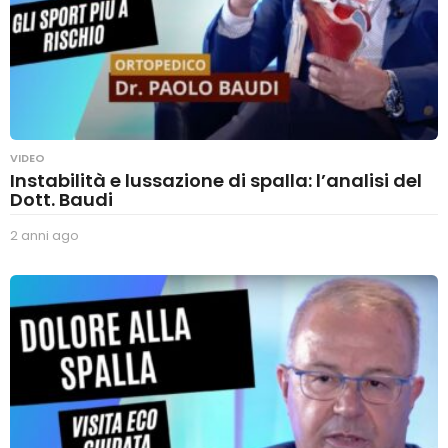
VIDEO
Instabilità e lussazione di spalla: l’analisi del
Dott. Baudi
2 anni ago
2
a
n
n
i
a
g
o