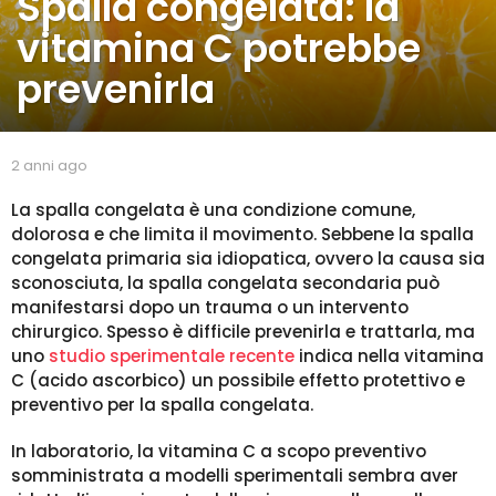
Spalla congelata: la
n
vitamina C potrebbe
n
i
prevenirla
a
g
o
2
b
2 anni ago
2
y
a
a
s
n
La spalla congelata è una condizione comune,
n
p
n
dolorosa e che limita il movimento. Sebbene la spalla
n
a
i
congelata primaria sia idiopatica, ovvero la causa sia
i
l
a
sconosciuta, la spalla congelata secondaria può
a
l
g
manifestarsi dopo un trauma o un intervento
a
g
o
chirurgico. Spesso è difficile prevenirla e trattarla, ma
o
uno
studio sperimentale recente
indica nella vitamina
C (acido ascorbico) un possibile effetto protettivo e
preventivo per la spalla congelata.
In laboratorio, la vitamina C a scopo preventivo
somministrata a modelli sperimentali sembra aver