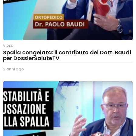
VIDEO
Spalla congelata: il contributo del Dott. Baudi
per DossierSaluteTV
2 anni ago
2
a
n
n
i
a
g
o