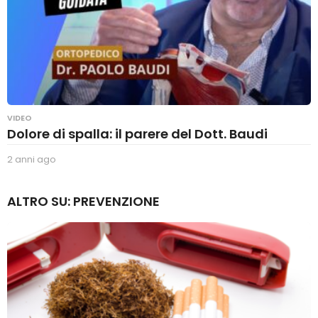
VIDEO
Dolore di spalla: il parere del Dott. Baudi
2 anni ago
2
a
n
ALTRO SU:
PREVENZIONE
n
i
a
g
o