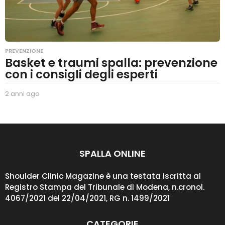
PREVENZIONE
Basket e traumi spalla: prevenzione
con i consigli degli esperti
2 anni ago
2
a
n
n
i
a
g
SPALLA ONLINE
o
Shoulder Clinic Magazine è una testata iscritta al
Registro Stampa del Tribunale di Modena, n.cronol.
4067/2021 del 22/04/2021, RG n. 1499/2021
CATEGORIE