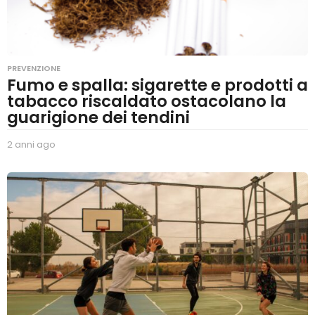
PREVENZIONE
Fumo e spalla: sigarette e prodotti a
tabacco riscaldato ostacolano la
guarigione dei tendini
2 anni ago
2
a
n
n
i
a
g
o