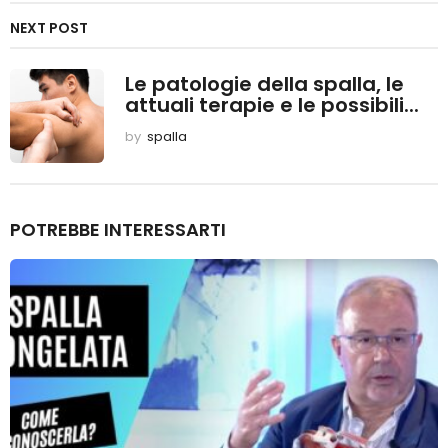
i
o
NEXT POST
n
Le patologie della spalla, le
attuali terapie e le possibili...
by
spalla
POTREBBE INTERESSARTI