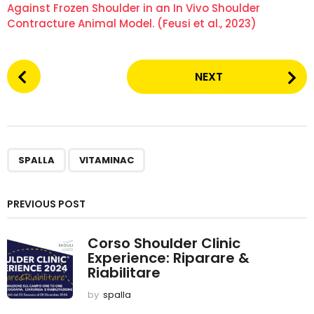
Against Frozen Shoulder in an In Vivo Shoulder
Contracture Animal Model. (Feusi et al., 2023)
P
NEXT
o
s
t
P
,
SPALLA
VITAMINAC
a
g
PREVIOUS POST
i
Corso Shoulder Clinic
n
Experience: Riparare &
a
Riabilitare
t
by
spalla